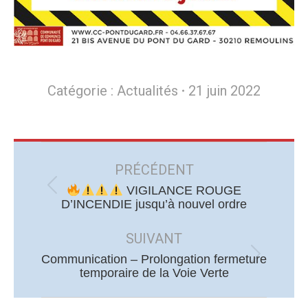
Catégorie :
Actualités
21 juin 2022
Navigation
article
PRÉCÉDENT
VIGILANCE ROUGE
Article
D’INCENDIE jusqu’à nouvel ordre
précédent
:
SUIVANT
Communication – Prolongation fermeture
Article
temporaire de la Voie Verte
suivant
: