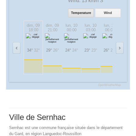
Wind:
13 km/h S
Temperature
Wind
dim, 09
dim, 09
lun, 10
lun, 10
lun, 10
lun, 10
18:00
21:00
00:00
03:00
06:00
09:00
34°
32°
29°
26°
24°
24°
23°
23°
26°
26°
31°
31°
OpenWeatherMap
Ville de Sernhac
Sernhac est une commune française située dans le département
du Gard, en région Languedoc-Roussillon