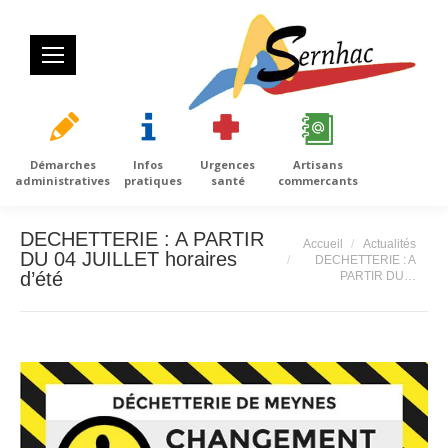
Démarches
Infos
Urgences
Artisans
administratives
pratiques
santé
commercants
DECHETTERIE : A PARTIR
Vous êtes ici :
Accueil
Actualités
DU 04 JUILLET horaires
DECHETTERIE : A
d’été
PARTIR DU…