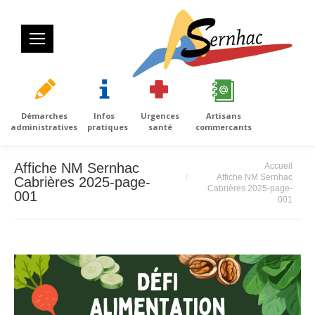
Démarches
Infos
Urgences
Artisans
administratives
pratiques
santé
commercants
Vous êtes ici :
Affiche NM Sernhac
Accueil
Affiche NM Sernhac
Cabrières 2025-page-
Cabrières 2025-page-
001
001