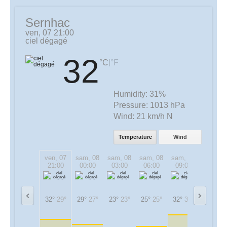
Sernhac
ven, 07 21:00
ciel dégagé
32
|
°C
°F
Humidity:
31%
Pressure:
1013 hPa
Wind:
21 km/h N
Temperature
Wind
ven, 07
sam, 08
sam, 08
sam, 08
sam, 08
sam, 08
21:00
00:00
03:00
06:00
09:00
12:00
32°
29°
29°
27°
23°
23°
25°
25°
32°
32°
35°
35°