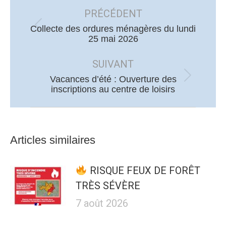
article
PRÉCÉDENT
Collecte des ordures ménagères du lundi
Article
25 mai 2026
précédent
:
SUIVANT
Vacances d’été : Ouverture des
Article
inscriptions au centre de loisirs
suivant
:
Articles similaires
RISQUE FEUX DE FORÊT
TRÈS SÉVÈRE
7 août 2026