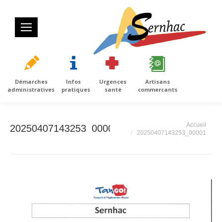
Démarches
Infos
Urgences
Artisans
administratives
pratiques
santé
commercants
Vous êtes ici :
Accueil
20250407143253_00001
20250407143253_00001