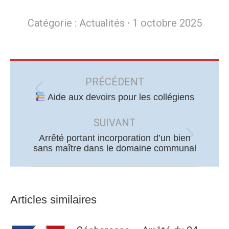
Catégorie :
Actualités
1 octobre 2025
Navigation
article
PRÉCÉDENT
Article
Aide aux devoirs pour les collégiens
précédent
SUIVANT
:
Arrêté portant incorporation d’un bien
Article
sans maître dans le domaine communal
suivant
:
Articles similaires