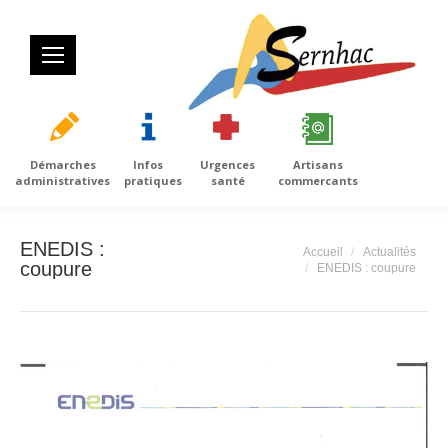
Démarches
Infos
Urgences
Artisans
administratives
pratiques
santé
commercants
ENEDIS :
Vous êtes ici :
Accueil
Actualités
coupure
ENEDIS : coupure