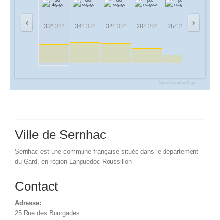
33°
31°
34°
33°
32°
32°
29°
29°
25°
25°
23°
23°
OpenWeatherMap
Ville de Sernhac
Sernhac est une commune française située dans le département
du Gard, en région Languedoc-Roussillon
Contact
Adresse:
25 Rue des Bourgades