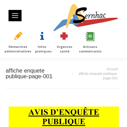
Démarches
Infos
Urgences
Artisans
administratives
pratiques
santé
commercants
Vous êtes ici :
Accueil
affiche enquete
affiche enquete publique-
publique-page-001
page-001