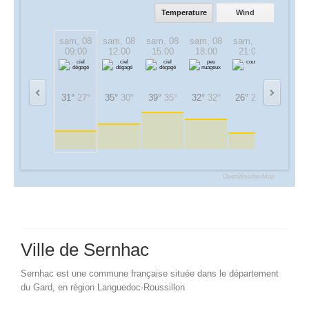
Temperature
Wind
sam, 08
sam, 08
sam, 08
sam, 08
sam, 08
dim, 09
09:00
12:00
15:00
18:00
21:00
00:00
31°
27°
35°
30°
39°
35°
32°
32°
26°
26°
25°
25°
OpenWeatherMap
Ville de Sernhac
Sernhac est une commune française située dans le département
du Gard, en région Languedoc-Roussillon