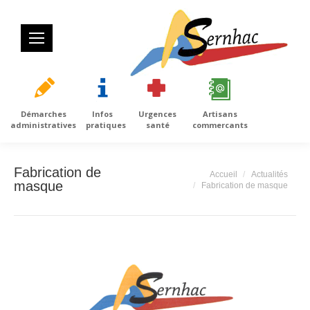
Démarches
Infos
Urgences
Artisans
administratives
pratiques
santé
commercants
Fabrication de
Vous êtes ici :
Accueil
Actualités
masque
Fabrication de masque