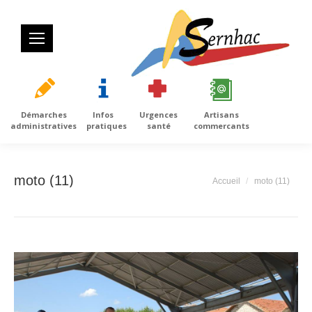
Démarches
Infos
Urgences
Artisans
administratives
pratiques
santé
commercants
moto (11)
Vous êtes ici :
Accueil
moto (11)