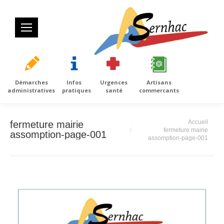
Démarches
Infos
Urgences
Artisans
administratives
pratiques
santé
commercants
Vous êtes ici :
Accueil
fermeture mairie
fermeture mairie
assomption-page-001
assomption-page-001