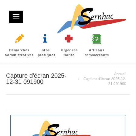
Démarches
Infos
Urgences
Artisans
administratives
pratiques
santé
commercants
Vous êtes ici :
Accueil
Capture d’écran 2025-
Capture d’écran 2025-12-
12-31 091900
31 091900