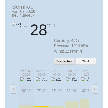
Sernhac
ven, 07 00:00
peu nuageux
28
|
°C
°F
Humidity:
45%
Pressure:
1016 hPa
Wind:
22 km/h N
Temperature
Wind
ven, 07
ven, 07
ven, 07
ven, 07
ven, 07
ven, 07
00:00
03:00
06:00
09:00
12:00
15:00
28°
25°
27°
23°
25°
24°
30°
30°
33°
33°
33°
33°