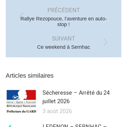
Navigation
article
PRÉCÉDENT
Rallye Rezopouce, l’aventure en auto-
Article
stop !
précédent
:
SUIVANT
Article
Ce weekend à Sernhac
suivant
:
Articles similaires
Sécheresse – Arrêté du 24
juillet 2026
3 août 2026
LEDENON – SERNHAC –