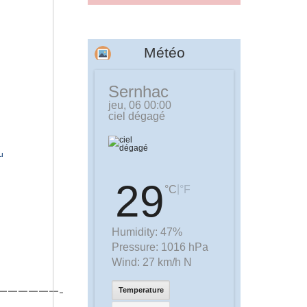
Météo
Sernhac
jeu, 06 00:00
ciel dégagé
u
29
|
°C
°F
Humidity:
47%
Pressure:
1016 hPa
Wind:
27 km/h N
——————-
Temperature