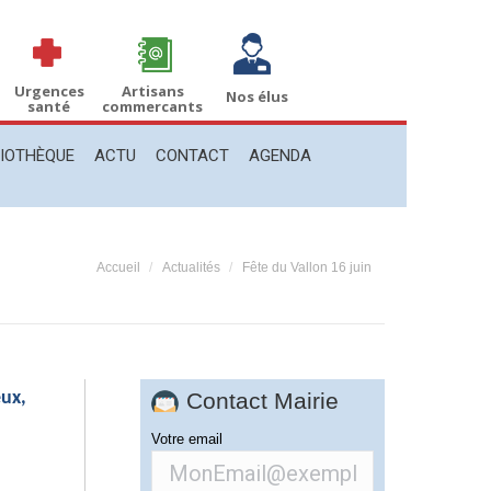
THÈQUE
ACTU
CONTACT
AGENDA
Recherche
Recherche
:
Urgences
Artisans
Nos élus
santé
commercants
LIOTHÈQUE
ACTU
CONTACT
AGENDA
Vous êtes ici :
Accueil
Actualités
Fête du Vallon 16 juin
eux,
Contact Mairie
Votre email