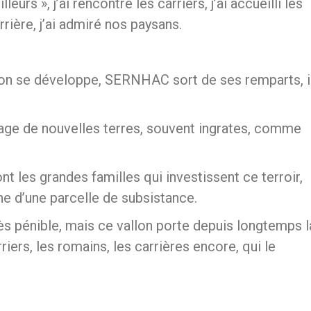
eurs », j’ai rencontré les carriers, j’ai accueilli les
rière, j’ai admiré nos paysans.
ation se développe, SERNHAC sort de ses remparts, i
hage de nouvelles terres, souvent ingrates, comme
t les grandes familles qui investissent ce terroir,
he d’une parcelle de subsistance.
ès pénible, mais ce vallon porte depuis longtemps l
ers, les romains, les carrières encore, qui le