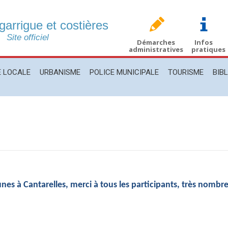
 garrigue et costières
CALE
URBANISME
POLICE MUNICIPALE
TOURISME
BIBLIO
Site officiel
Démarches
Infos
administratives
pratiques
E LOCALE
URBANISME
POLICE MUNICIPALE
TOURISME
BIB
unes à Cantarelles, merci à tous les participants, très nombr