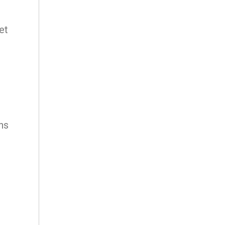
u
et
.
ns