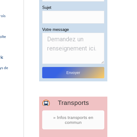
Sujet
rois
Votre message
olte
ic
ys de
Transports
» Infos transports en
commun