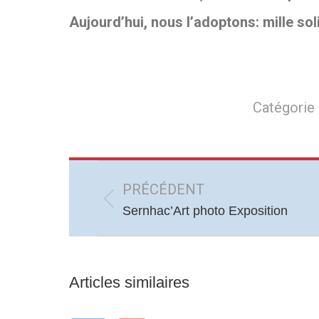
Aujourd’hui, nous l’adoptons: mille sol
Catégorie 
Navigation
article
PRÉCÉDENT
Article
Sernhac’Art photo Exposition
précédent
:
Articles similaires