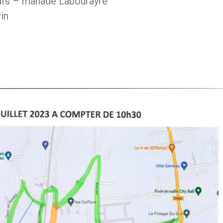
eufs – manade Labourayre
in