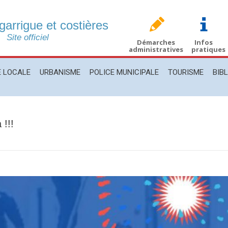
 garrigue et costières
CALE
URBANISME
POLICE MUNICIPALE
TOURISME
BIBLIO
Site officiel
Démarches
Infos
administratives
pratiques
E LOCALE
URBANISME
POLICE MUNICIPALE
TOURISME
BIB
 !!!