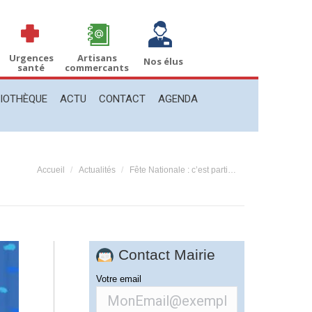
THÈQUE
ACTU
CONTACT
AGENDA
Recherche
Recherche
:
Urgences
Artisans
Nos élus
santé
commercants
LIOTHÈQUE
ACTU
CONTACT
AGENDA
Vous êtes ici :
Accueil
Actualités
Fête Nationale : c’est parti…
Contact Mairie
Votre email