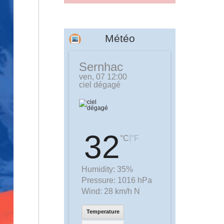
Météo
Sernhac
ven, 07 12:00
ciel dégagé
32
|
°C
°F
Humidity:
35%
Pressure:
1016 hPa
Wind:
28 km/h N
Temperature