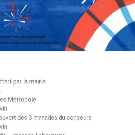
fert par la mairie
s
mes Métropole
vin
 ouvert des 3 manades du concours
vin