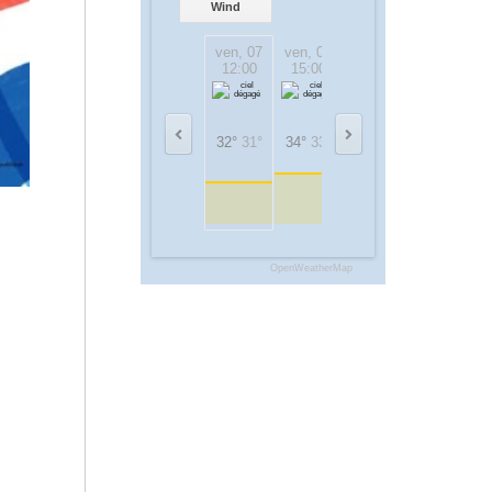
Wind
ven, 07
ven, 07
ven, 07
ven, 07
12:00
15:00
18:00
21:00
32°
31°
34°
33°
32°
32°
29°
29°
OpenWeatherMap