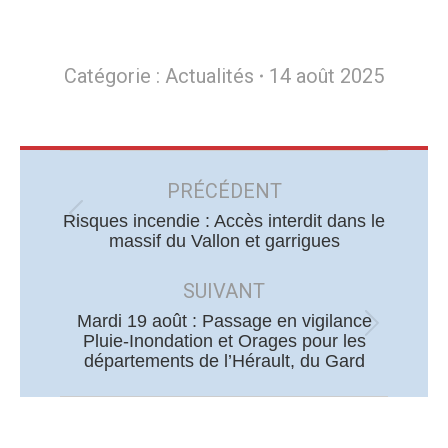
Catégorie :
Actualités
14 août 2025
Navigation
article
PRÉCÉDENT
Risques incendie : Accès interdit dans le
Article
massif du Vallon et garrigues
précédent
:
SUIVANT
Mardi 19 août : Passage en vigilance
Article
Pluie-Inondation et Orages pour les
départements de l’Hérault, du Gard
suivant
: