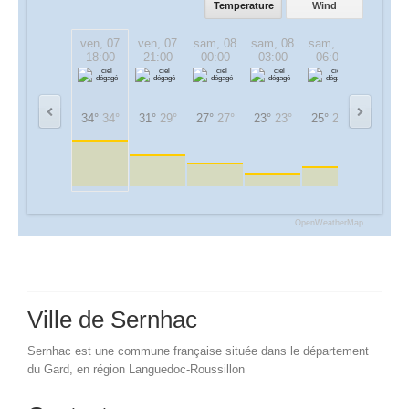
Temperature
Wind
ven, 07
ven, 07
sam, 08
sam, 08
sam, 08
sam, 08
18:00
21:00
00:00
03:00
06:00
09:00
34°
34°
31°
29°
27°
27°
23°
23°
25°
25°
32°
32°
OpenWeatherMap
Ville de Sernhac
Sernhac est une commune française située dans le département
du Gard, en région Languedoc-Roussillon