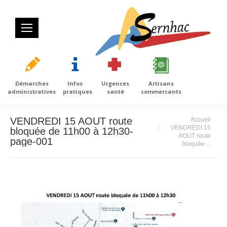
Démarches
Infos
Urgences
Artisans
administratives
pratiques
santé
commercants
Vous êtes ici :
VENDREDI 15 AOUT route
Accueil
VENDREDI 15
bloquée de 11h00 à 12h30-
AOUT route
page-001
bloquée…