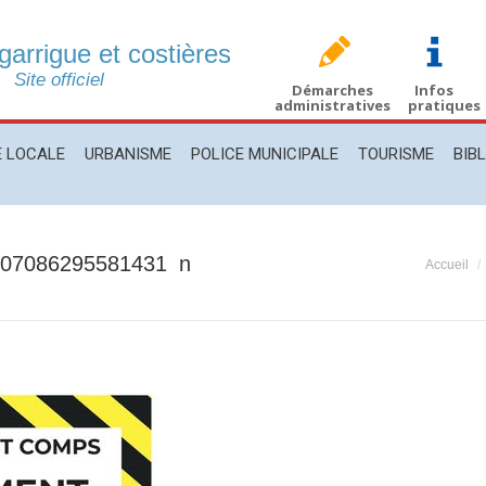
 garrigue et costières
CALE
URBANISME
POLICE MUNICIPALE
TOURISME
BIBLIO
Site officiel
Démarches
Infos
administratives
pratiques
E LOCALE
URBANISME
POLICE MUNICIPALE
TOURISME
BIB
007086295581431_n
Vous ête
Accueil