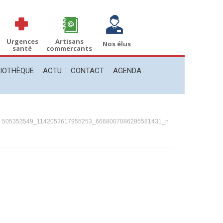
THÈQUE
ACTU
CONTACT
AGENDA
Recherche
Recherche
:
Urgences
Artisans
Nos élus
santé
commercants
LIOTHÈQUE
ACTU
CONTACT
AGENDA
s ici :
505353549_1142053617955253_6668007086295581431_n