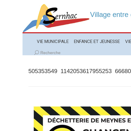
Village entre
VIE MUNICIPALE
ENFANCE ET JEUNESSE
VIE LO
VIE MUNICIPALE
ENFANCE ET JEUNESSE
VI
Recherche
Recherche
:
505353549_1142053617955253_6668