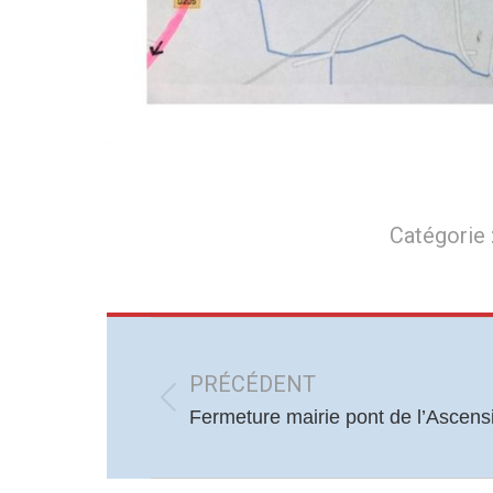
Catégorie 
Navigation
article
PRÉCÉDENT
Article
Fermeture mairie pont de l’Ascens
précédent
: