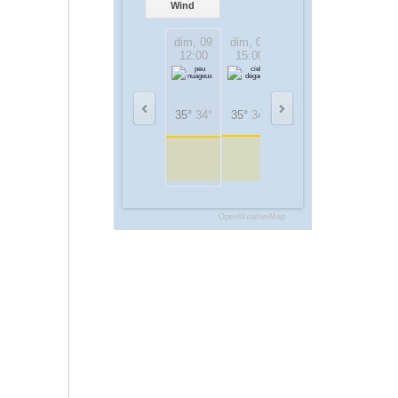
Wind
dim, 09
dim, 09
dim, 09
dim, 09
12:00
15:00
18:00
21:00
35°
34°
35°
34°
32°
31°
26°
26°
OpenWeatherMap