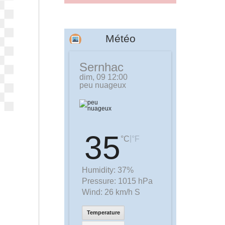
Météo
Sernhac
dim, 09 12:00
peu nuageux
35
|
°C
°F
Humidity:
37%
Pressure:
1015 hPa
Wind:
26 km/h S
Temperature