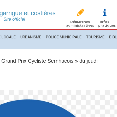
 garrigue et costières
CALE
URBANISME
POLICE MUNICIPALE
TOURISME
BIBLIO
Site officiel
Démarches
Infos
administratives
pratiques
E LOCALE
URBANISME
POLICE MUNICIPALE
TOURISME
BIB
« Grand Prix Cycliste Sernhacois » du jeudi
Vous 