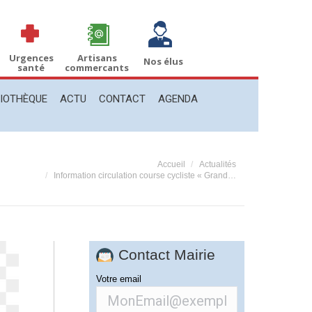
THÈQUE
ACTU
CONTACT
AGENDA
Recherche
Recherche
:
Urgences
Artisans
Nos élus
santé
commercants
LIOTHÈQUE
ACTU
CONTACT
AGENDA
êtes ici :
Accueil
Actualités
Information circulation course cycliste « Grand…
Contact Mairie
Votre email