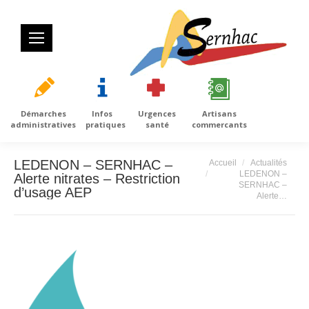
Démarches
Infos
Urgences
Artisans
administratives
pratiques
santé
commercants
Vous êtes ici :
LEDENON – SERNHAC –
Accueil
Actualités
LEDENON –
Alerte nitrates – Restriction
SERNHAC –
d’usage AEP
Alerte…