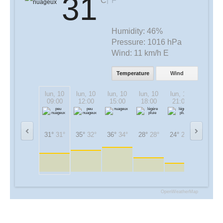
31
°C
°F
Humidity:
46%
Pressure:
1016 hPa
Wind:
11 km/h E
Temperature
Wind
lun, 10
lun, 10
lun, 10
lun, 10
lun, 10
mar, 11
09:00
12:00
15:00
18:00
21:00
00:00
31°
31°
35°
32°
36°
34°
28°
28°
24°
24°
23°
23°
OpenWeatherMap