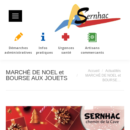
Démarches
Infos
Urgences
Artisans
administratives
pratiques
santé
commercants
Vous êtes ici :
Accueil
Actualités
MARCHÉ DE NOEL et
MARCHÉ DE NOEL et
BOURSE AUX JOUETS
BOURSE…