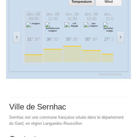
Temperature
Wind
dim, 09
dim, 09
dim, 09
dim, 09
dim, 09
lun, 10
09:00
12:00
15:00
18:00
21:00
00:00
31°
26°
36°
32°
35°
35°
30°
30°
27°
27°
25°
25°
OpenWeatherMap
Ville de Sernhac
Sernhac est une commune française située dans le département
du Gard, en région Languedoc-Roussillon