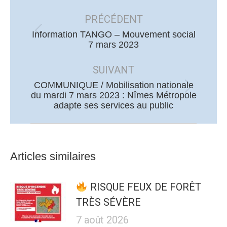
Navigation
article
PRÉCÉDENT
Information TANGO – Mouvement social
Article
7 mars 2023
précédent
:
SUIVANT
COMMUNIQUE / Mobilisation nationale
Article
du mardi 7 mars 2023 : Nîmes Métropole
adapte ses services au public
suivant
:
Articles similaires
RISQUE FEUX DE FORÊT
TRÈS SÉVÈRE
7 août 2026