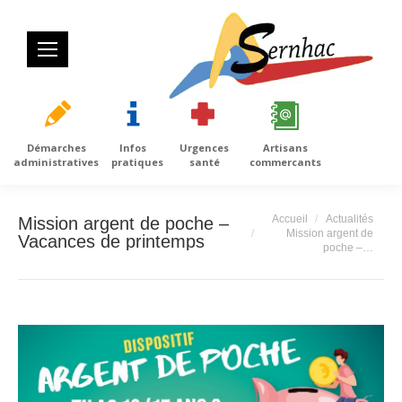
Démarches
Infos
Urgences
Artisans
administratives
pratiques
santé
commercants
Vous êtes ici :
Accueil
Actualités
Mission argent de poche –
Mission argent de
Vacances de printemps
poche –…