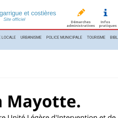
 garrigue et costières
CALE
URBANISME
POLICE MUNICIPALE
TOURISME
BIBLIO
Site officiel
Démarches
Infos
administratives
pratiques
E LOCALE
URBANISME
POLICE MUNICIPALE
TOURISME
BIB