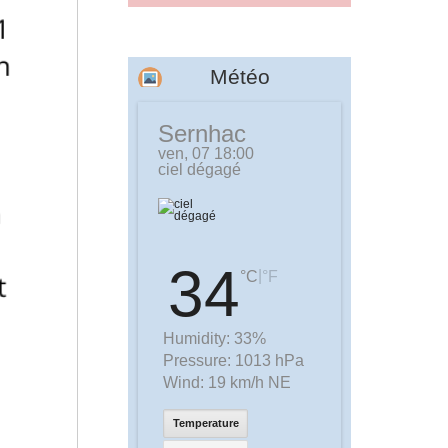
Météo
Sernhac
ven, 07 18:00
ciel dégagé
34
|
°C
°F
Humidity:
33%
Pressure:
1013 hPa
Wind:
19 km/h NE
Temperature