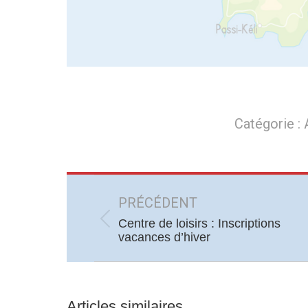
Catégorie :
Navigation
article
PRÉCÉDENT
Centre de loisirs : Inscriptions
Article
vacances d’hiver
précédent
:
Articles similaires