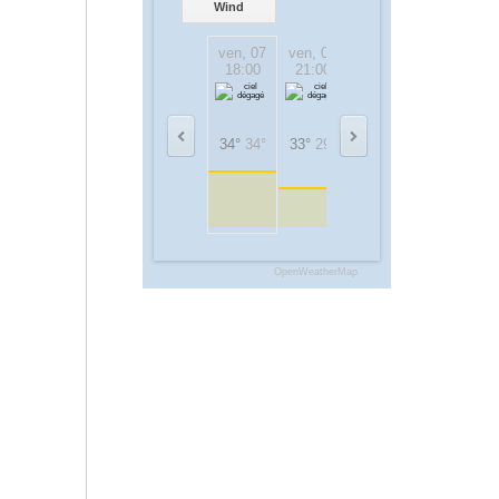
Wind
ven, 07
ven, 07
sam, 08
sam, 08
18:00
21:00
00:00
03:00
34°
34°
33°
29°
29°
27°
23°
23°
OpenWeatherMap