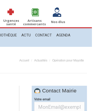
THÈQUE
ACTU
CONTACT
AGENDA
Recherche
Recherche
:
Urgences
Artisans
Nos élus
santé
commercants
LIOTHÈQUE
ACTU
CONTACT
AGENDA
Vous êtes ici :
Accueil
Actualités
Opération pour Mayotte
Contact Mairie
Votre email