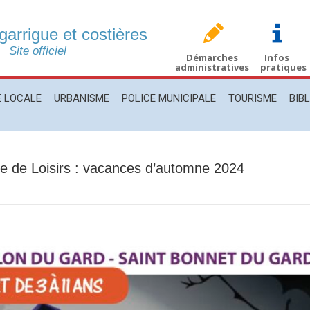
 garrigue et costières
CALE
URBANISME
POLICE MUNICIPALE
TOURISME
BIBLIO
Site officiel
Démarches
Infos
administratives
pratiques
E LOCALE
URBANISME
POLICE MUNICIPALE
TOURISME
BIB
tre de Loisirs : vacances d’automne 2024