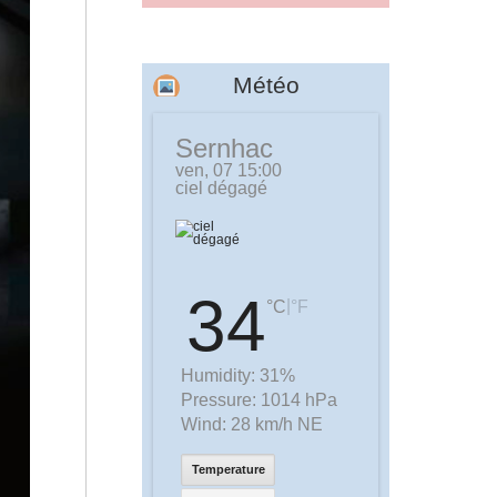
Météo
Sernhac
ven, 07 15:00
ciel dégagé
34
|
°C
°F
Humidity:
31%
Pressure:
1014 hPa
Wind:
28 km/h NE
Temperature