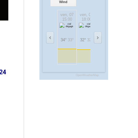
Wind
ven, 07
ven, 07
ven, 07
sam, 08
15:00
18:00
21:00
00:00
34°
33°
32°
32°
29°
29°
24°
24°
24
OpenWeatherMap