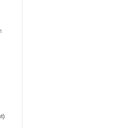
e.
t)