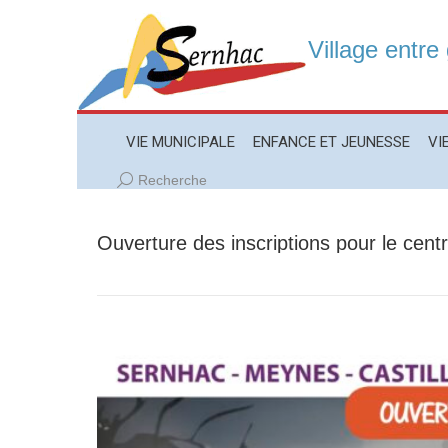
Village entre
VIE MUNICIPALE
ENFANCE ET JEUNESSE
VIE LO
VIE MUNICIPALE
ENFANCE ET JEUNESSE
VI
Recherche
Recherche
:
Ouverture des inscriptions pour le cen