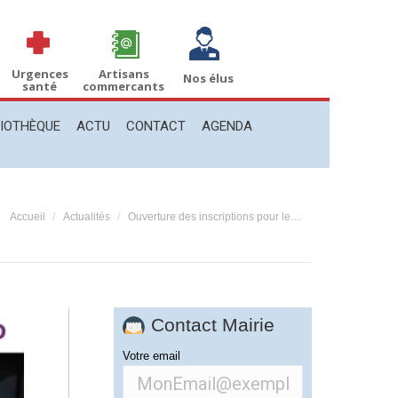
THÈQUE
ACTU
CONTACT
AGENDA
Recherche
Recherche
:
Urgences
Artisans
Nos élus
santé
commercants
LIOTHÈQUE
ACTU
CONTACT
AGENDA
Vous êtes ici :
Accueil
Actualités
Ouverture des inscriptions pour le…
Contact Mairie
Votre email