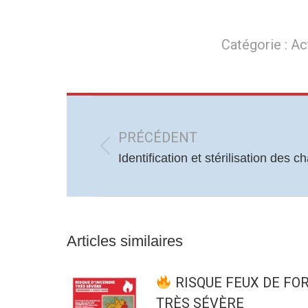
Catégorie :
Ac
Navigation
article
PRÉCÉDENT
Article
Identification et stérilisation des c
précédent
:
Articles similaires
RISQUE FEUX DE FO
TRÈS SÉVÈRE