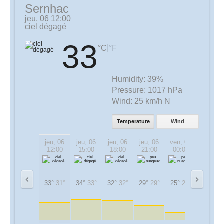
Sernhac
jeu, 06 12:00
ciel dégagé
33
|
°C
°F
Humidity:
39%
Pressure:
1017 hPa
Wind:
25 km/h N
Temperature
Wind
jeu, 06
jeu, 06
jeu, 06
jeu, 06
ven, 07
ven, 07
12:00
15:00
18:00
21:00
00:00
03:00
33°
31°
34°
33°
32°
32°
29°
29°
25°
25°
23°
23°