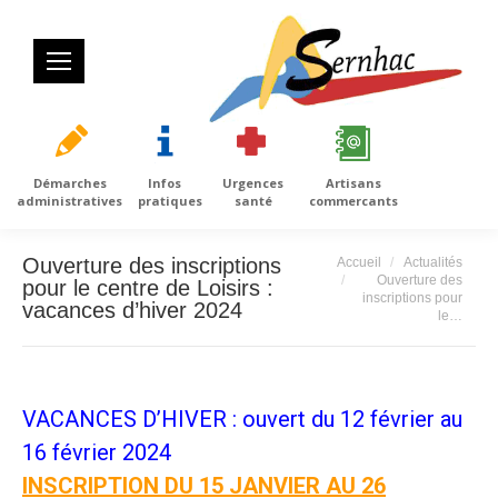
Démarches
Infos
Urgences
Artisans
administratives
pratiques
santé
commercants
Vous êtes ici :
Ouverture des inscriptions
Accueil
Actualités
Ouverture des
pour le centre de Loisirs :
inscriptions pour
vacances d’hiver 2024
le…
VACANCES D’HIVER : ouvert du 12 février au
16 février 2024
INSCRIPTION DU 15 JANVIER AU 26