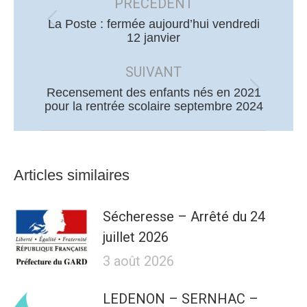
article
PRÉCÉDENT
La Poste : fermée aujourd’hui vendredi
Article
12 janvier
précédent
:
SUIVANT
Recensement des enfants nés en 2021
Article
pour la rentrée scolaire septembre 2024
suivant
:
Articles similaires
Sécheresse – Arrêté du 24
juillet 2026
3 août 2026
LEDENON – SERNHAC –