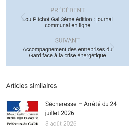
Navigation
article
PRÉCÉDENT
Lou Pitchot Gal 3ème édition : journal
Article
communal en ligne
précédent
:
SUIVANT
Accompagnement des entreprises du
Article
Gard face à la crise énergétique
suivant
:
Articles similaires
Sécheresse – Arrêté du 24
juillet 2026
3 août 2026