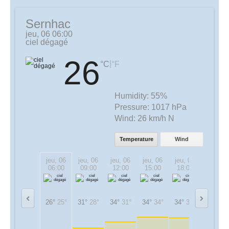
Sernhac
jeu, 06 06:00
ciel dégagé
26
|
°C
°F
Humidity:
55%
Pressure:
1017 hPa
Wind:
26 km/h N
Temperature
Wind
jeu, 06
jeu, 06
jeu, 06
jeu, 06
jeu, 06
jeu, 06
06:00
09:00
12:00
15:00
18:00
21:00
26°
25°
31°
28°
34°
31°
34°
34°
34°
34°
29°
29°