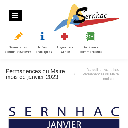
Démarches
Infos
Urgences
Artisans
administratives
pratiques
santé
commercants
Vous êtes ici :
Accueil
Actualités
Permanences du Maire
Permanences du Maire
mois de janvier 2023
mois de…