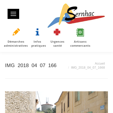
Démarches
Infos
Urgences
Artisans
administratives
pratiques
santé
commercants
Vous êtes ici :
Accueil
IMG_2018_04_07_1668
IMG_2018_04_07_1668