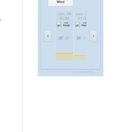
Wind
sam, 08
sam, 08
sam, 08
sam, 08
s
00:00
03:00
06:00
09:00
28°
26°
26°
24°
25°
25°
31°
31°
OpenWeatherMap