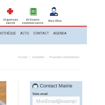
THÈQUE
ACTU
CONTACT
AGENDA
Recherche
Recherche
:
Urgences
Artisans
Nos élus
santé
commercants
LIOTHÈQUE
ACTU
CONTACT
AGENDA
Vous êtes ici :
Accueil
Actualités
Propriétés immobilières
Contact Mairie
Votre email