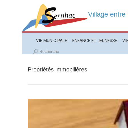
Village entre
VIE MUNICIPALE
ENFANCE ET JEUNESSE
VIE LO
VIE MUNICIPALE
ENFANCE ET JEUNESSE
VI
Recherche
Recherche
:
Propriétés immobilières