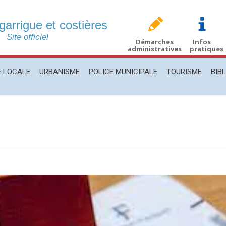
 garrigue et costières
CALE
URBANISME
POLICE MUNICIPALE
TOURISME
BIBLIO
Site officiel
Démarches
Infos
administratives
pratiques
E LOCALE
URBANISME
POLICE MUNICIPALE
TOURISME
BIB