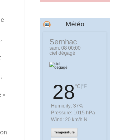
de
Météo
,
Sernhac
sam, 08 00:00
ciel dégagé
z
;
28
|
°C
°F
e «
Humidity:
37%
Pressure:
1015 hPa
Wind:
20 km/h N
ion
Temperature