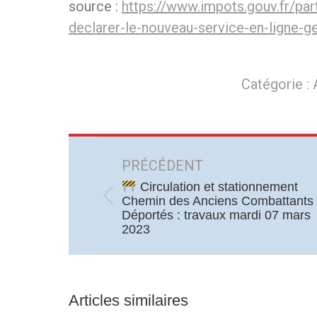
source :
https://www.impots.gouv.fr/par
declarer-le-nouveau-service-en-ligne-g
Catégorie :
Navigation
article
PRÉCÉDENT
Circulation et stationnement
Chemin des Anciens Combattants 
Article
Déportés : travaux mardi 07 mars
précédent
2023
:
Articles similaires