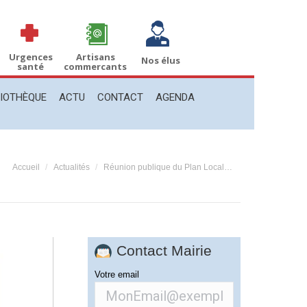
THÈQUE
ACTU
CONTACT
AGENDA
Recherche
Recherche
:
Urgences
Artisans
Nos élus
santé
commercants
LIOTHÈQUE
ACTU
CONTACT
AGENDA
Vous êtes ici :
Accueil
Actualités
Réunion publique du Plan Local…
Contact Mairie
Votre email