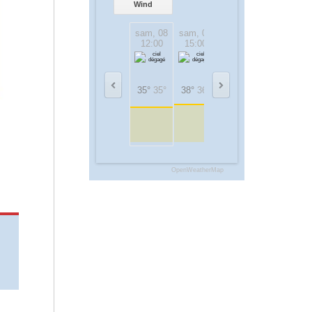
Wind
sam, 08
sam, 08
sam, 08
sam, 08
12:00
15:00
18:00
21:00
35°
35°
38°
36°
33°
32°
26°
26°
OpenWeatherMap