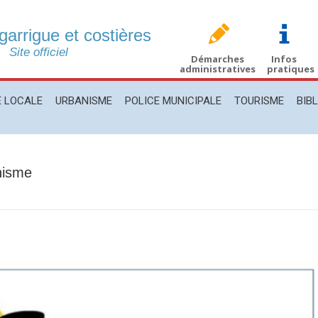
 garrigue et costières
CALE
URBANISME
POLICE MUNICIPALE
TOURISME
BIBLIO
Site officiel
Démarches
Infos
administratives
pratiques
E LOCALE
URBANISME
POLICE MUNICIPALE
TOURISME
BIB
nisme