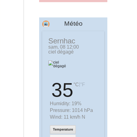
Météo
Sernhac
sam, 08 12:00
ciel dégagé
35
|
°C
°F
Humidity:
19%
Pressure:
1014 hPa
Wind:
11 km/h N
Temperature