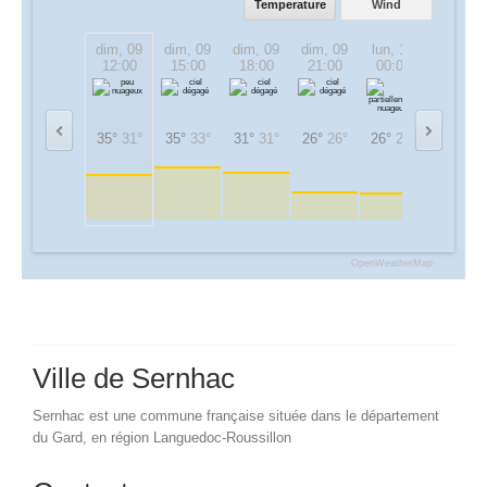
Temperature
Wind
dim, 09
dim, 09
dim, 09
dim, 09
lun, 10
lun, 10
12:00
15:00
18:00
21:00
00:00
03:00
35°
31°
35°
33°
31°
31°
26°
26°
26°
26°
22°
22°
OpenWeatherMap
Ville de Sernhac
Sernhac est une commune française située dans le département
du Gard, en région Languedoc-Roussillon