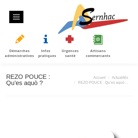
Démarches
Infos
Urgences
Artisans
administratives
pratiques
santé
commercants
REZO POUCE :
Vous êtes ici :
Accueil
Actualités
Qu’es aquò ?
REZO POUCE : Qu’es aquò…