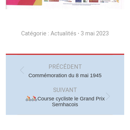
Catégorie :
Actualités
3 mai 2023
Navigation
article
PRÉCÉDENT
Article
Commémoration du 8 mai 1945
précédent
SUIVANT
:
Course cycliste le Grand Prix
Article
Sernhacois
suivant
: