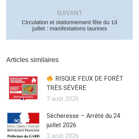
précédent
SUIVANT
:
Circulation et stationnement fête du 13
Article
juillet : manifestations taurines
suivant
:
Articles similaires
RISQUE FEUX DE FORÊT
TRÈS SÉVÈRE
7 août 2026
Sécheresse – Arrêté du 24
juillet 2026
3 août 2026