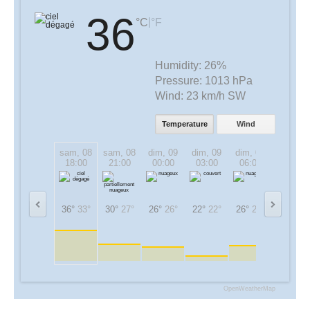
36
|
°C
°F
Humidity:
26%
Pressure:
1013 hPa
Wind:
23 km/h SW
Temperature
Wind
sam, 08
sam, 08
dim, 09
dim, 09
dim, 09
dim, 09
18:00
21:00
00:00
03:00
06:00
09:00
36°
33°
30°
27°
26°
26°
22°
22°
26°
26°
32°
32°
OpenWeatherMap