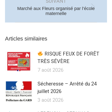
:
SUIVANT
Marché aux Fleurs organisé par l’école
Article
maternelle
suivant
:
Articles similaires
RISQUE FEUX DE FORÊT
TRÈS SÉVÈRE
7 août 2026
Sécheresse – Arrêté du 24
juillet 2026
3 août 2026