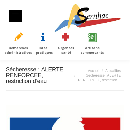
Démarches
Infos
Urgences
Artisans
administratives
pratiques
santé
commercants
Sécheresse : ALERTE
Vous êtes ici :
Accueil
Actualités
RENFORCEE,
Sécheresse : ALERTE
restriction d’eau
RENFORCEE, restriction…