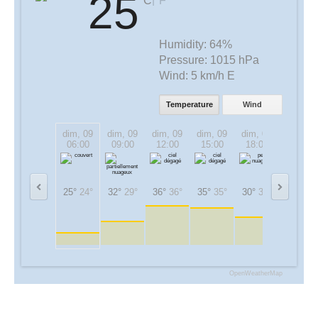
25
°C
°F
Humidity:
64%
Pressure:
1015 hPa
Wind:
5 km/h E
Temperature
Wind
dim, 09
dim, 09
dim, 09
dim, 09
dim, 09
dim, 09
06:00
09:00
12:00
15:00
18:00
21:00
25°
24°
32°
29°
36°
36°
35°
35°
30°
30°
27°
27°
OpenWeatherMap