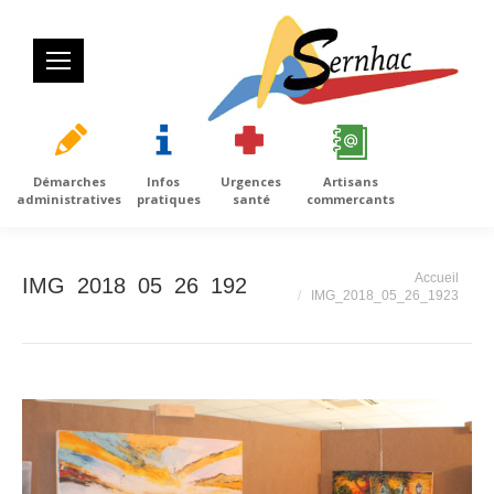
Démarches
Infos
Urgences
Artisans
administratives
pratiques
santé
commercants
Vous êtes ici :
Accueil
IMG_2018_05_26_1923
IMG_2018_05_26_1923