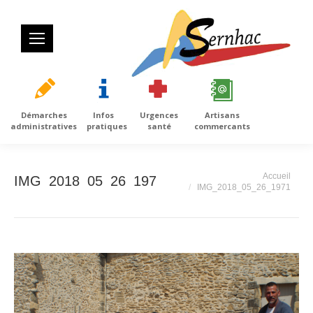
Démarches
Infos
Urgences
Artisans
administratives
pratiques
santé
commercants
Vous êtes ici :
Accueil
IMG_2018_05_26_1971
IMG_2018_05_26_1971