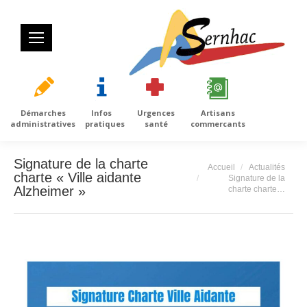
Démarches
Infos
Urgences
Artisans
administratives
pratiques
santé
commercants
Signature de la charte
Vous êtes ici :
Accueil
Actualités
charte « Ville aidante
Signature de la
Alzheimer »
charte charte…