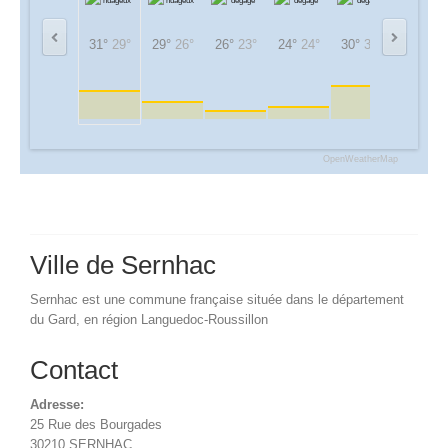
31°
29°
29°
26°
26°
23°
24°
24°
30°
30°
33°
33°
OpenWeatherMap
Ville de Sernhac
Sernhac est une commune française située dans le département
du Gard, en région Languedoc-Roussillon
Contact
Adresse:
25 Rue des Bourgades
30210 SERNHAC