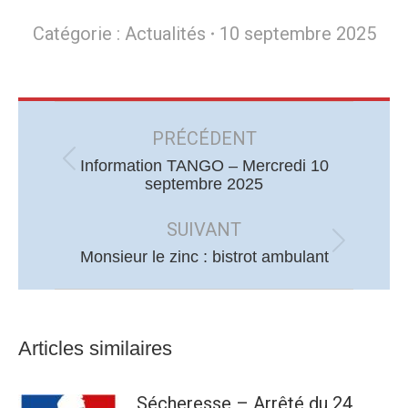
Catégorie :
Actualités
10 septembre 2025
Navigation
article
PRÉCÉDENT
Information TANGO – Mercredi 10
Article
septembre 2025
précédent
:
SUIVANT
Article
Monsieur le zinc : bistrot ambulant
suivant
:
Articles similaires
Sécheresse – Arrêté du 24