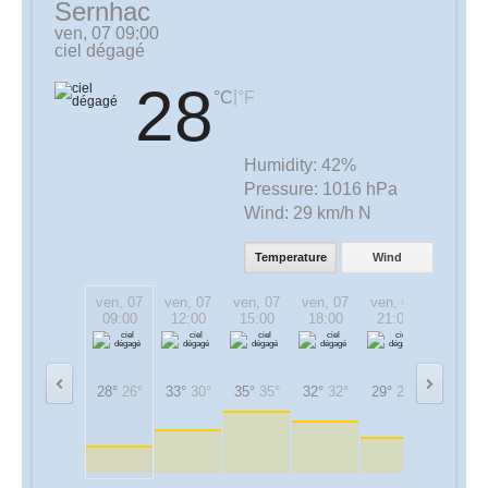
Sernhac
ven, 07 09:00
ciel dégagé
28
|
°C
°F
Humidity:
42%
Pressure:
1016 hPa
Wind:
29 km/h N
Temperature
Wind
ven, 07
ven, 07
ven, 07
ven, 07
ven, 07
sam, 08
09:00
12:00
15:00
18:00
21:00
00:00
28°
26°
33°
30°
35°
35°
32°
32°
29°
29°
24°
24°