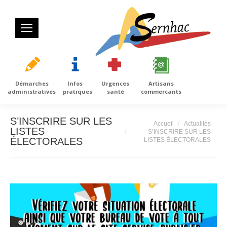
Démarches
Infos
Urgences
Artisans
administratives
pratiques
santé
commercants
S’INSCRIRE SUR LES
Vous êtes ici :
Accueil
Actualités
LISTES
S’INSCRIRE SUR LES
ÉLECTORALES
LISTES ÉLECTORALES