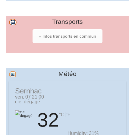
Transports
» Infos transports en commun
Météo
Sernhac
ven, 07 21:00
ciel dégagé
32
|
°C
°F
Humidity:
31%