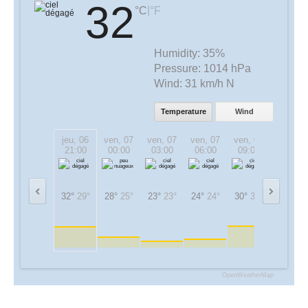
32
|
°C
°F
Humidity:
35%
Pressure:
1014 hPa
Wind:
31 km/h N
Temperature
Wind
jeu, 06
ven, 07
ven, 07
ven, 07
ven, 07
ven, 07
21:00
00:00
03:00
06:00
09:00
12:00
32°
29°
28°
25°
23°
23°
24°
24°
30°
30°
33°
33°
OpenWeatherMap