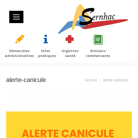
Démarches
Infos
Urgences
Artisans
administratives
pratiques
santé
commercants
alerte-canicule
Vous êtes ici :
Accueil
alerte-canicule