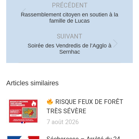
article
PRÉCÉDENT
Rassemblement citoyen en soutien à la
Article
famille de Lucas
précédent
:
SUIVANT
Soirée des Vendredis de l’Agglo à
Article
Sernhac
suivant
:
Articles similaires
RISQUE FEUX DE FORÊT
TRÈS SÉVÈRE
7 août 2026