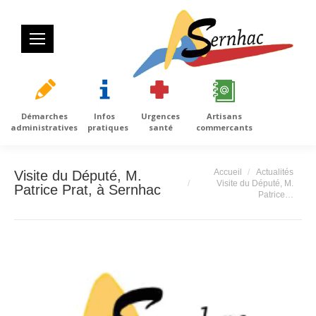
Démarches
Infos
Urgences
Artisans
administratives
pratiques
santé
commercants
Vous êtes ici :
Accueil
Actualités
Visite du Député, M.
Visite du Député, M.
Patrice Prat, à Sernhac
Patrice…