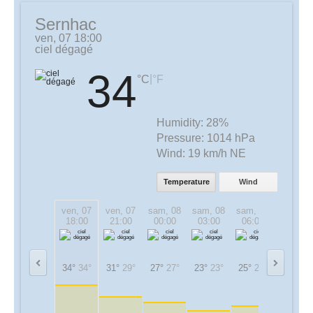
Sernhac
ven, 07 18:00
ciel dégagé
34
|
°C
°F
Humidity:
28%
Pressure:
1014 hPa
Wind:
19 km/h NE
Temperature
Wind
ven, 07
ven, 07
sam, 08
sam, 08
sam, 08
sam, 08
18:00
21:00
00:00
03:00
06:00
09:00
34°
34°
31°
29°
27°
27°
23°
23°
25°
25°
32°
32°