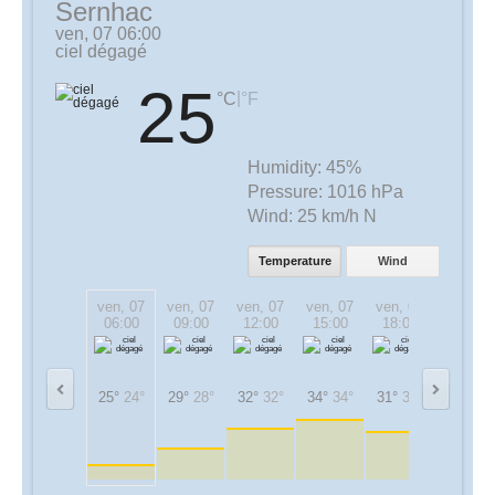
Sernhac
ven, 07 06:00
ciel dégagé
25
|
°C
°F
Humidity:
45%
Pressure:
1016 hPa
Wind:
25 km/h N
Temperature
Wind
ven, 07
ven, 07
ven, 07
ven, 07
ven, 07
ven, 07
06:00
09:00
12:00
15:00
18:00
21:00
25°
24°
29°
28°
32°
32°
34°
34°
31°
31°
28°
28°