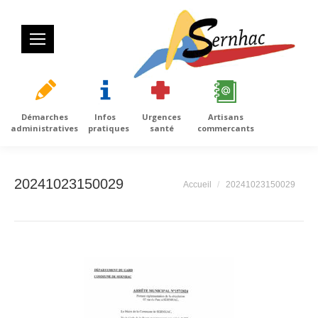
Démarches
Infos
Urgences
Artisans
administratives
pratiques
santé
commercants
20241023150029
Vous êtes ici :
Accueil
20241023150029