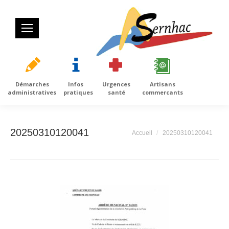
Démarches
Infos
Urgences
Artisans
administratives
pratiques
santé
commercants
20250310120041
Vous êtes ici :
Accueil
20250310120041