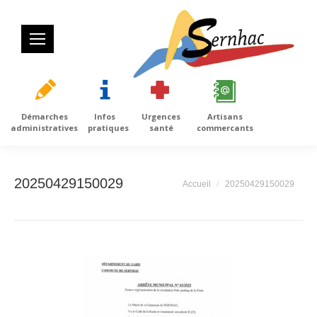
Démarches
Infos
Urgences
Artisans
administratives
pratiques
santé
commercants
20250429150029
Vous êtes ici :
Accueil
20250429150029