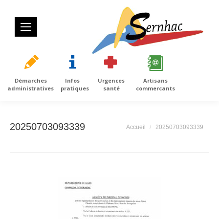
Démarches
Infos
Urgences
Artisans
administratives
pratiques
santé
commercants
20250703093339
Vous êtes ici :
Accueil
20250703093339