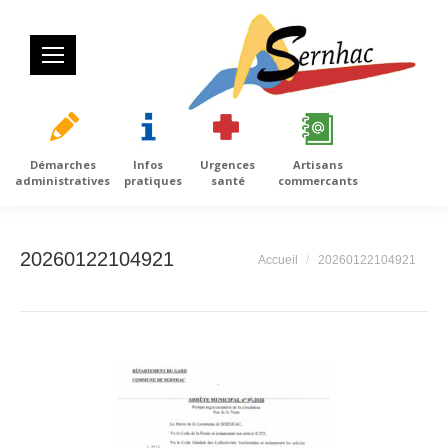
Démarches
Infos
Urgences
Artisans
administratives
pratiques
santé
commercants
20260122104921
Vous êtes ici :
Accueil
20260122104921