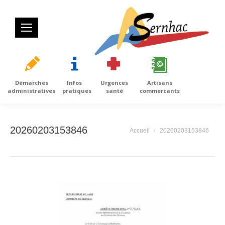
Démarches
Infos
Urgences
Artisans
administratives
pratiques
santé
commercants
20260203153846
Vous êtes ici :
Accueil
20260203153846