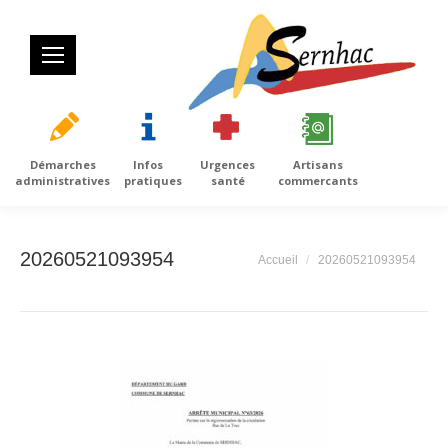
Démarches
Infos
Urgences
Artisans
administratives
pratiques
santé
commercants
20260521093954
Vous êtes ici :
Accueil
20260521093954