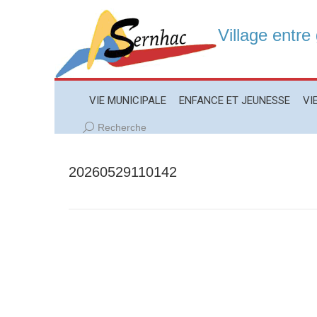
Village entre
VIE MUNICIPALE
ENFANCE ET JEUNESSE
VIE LO
VIE MUNICIPALE
ENFANCE ET JEUNESSE
VI
Recherche
Recherche
:
20260529110142