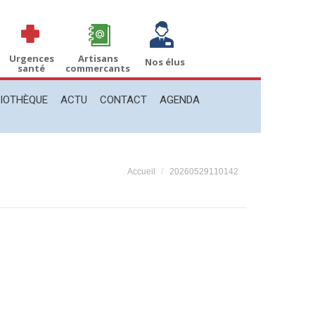
THÈQUE
ACTU
CONTACT
AGENDA
Recherche
Recherche
:
Urgences
Artisans
Nos élus
santé
commercants
LIOTHÈQUE
ACTU
CONTACT
AGENDA
Vous êtes ici :
Accueil
20260529110142