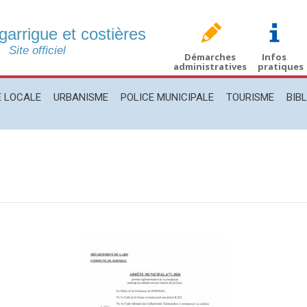
 garrigue et costières
CALE
URBANISME
POLICE MUNICIPALE
TOURISME
BIBLIO
Site officiel
Démarches
Infos
administratives
pratiques
E LOCALE
URBANISME
POLICE MUNICIPALE
TOURISME
BIB