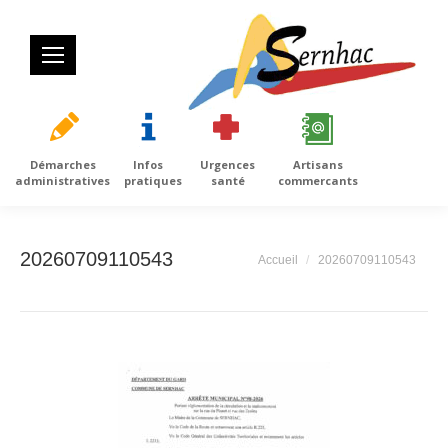
Démarches
Infos
Urgences
Artisans
administratives
pratiques
santé
commercants
20260709110543
Vous êtes ici :
Accueil
20260709110543