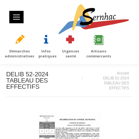
Démarches
Infos
Urgences
Artisans
administratives
pratiques
santé
commercants
Vous êtes ici :
DELIB 52-2024
Accueil
DELIB 52-2024
TABLEAU DES
TABLEAU DES
EFFECTIFS
EFFECTIFS