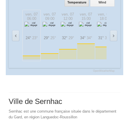
Temperature
Wind
ven, 07
ven, 07
ven, 07
ven, 07
ven, 07
ven, 07
06:00
09:00
12:00
15:00
18:00
21:00
24°
23°
29°
25°
32°
29°
34°
34°
31°
31°
28°
28°
OpenWeatherMap
Ville de Sernhac
Sernhac est une commune française située dans le département
du Gard, en région Languedoc-Roussillon